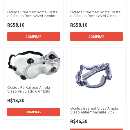
Óculos Steelflex Roma Haste
Óculos Steelflex Roma Haste
e Elástico Removível Incolor
e Elástico Removível Cinza CA
STF VS200130 CA 40903
40903
R$58,10
R$58,10
Oculos Rã Kalipso Ampla
Visao Valvulado CA 11285
R$13,30
Oculos Everest Vicsa Ampla
Visao Antiembacante Vic-
56110 CA 19628
R$46,50