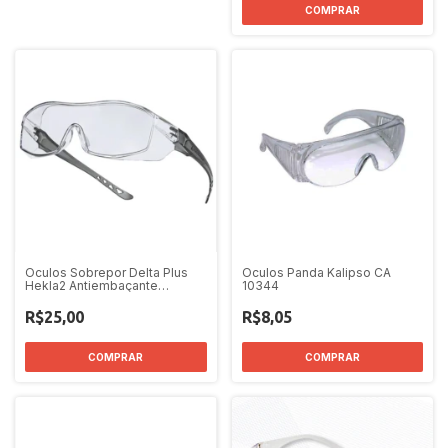
COMPRAR
Oculos Sobrepor Delta Plus
Oculos Panda Kalipso CA
Hekla2 Antiembaçante
10344
HEKL2IN CA 38253 lente
incolor
R$25,00
R$8,05
COMPRAR