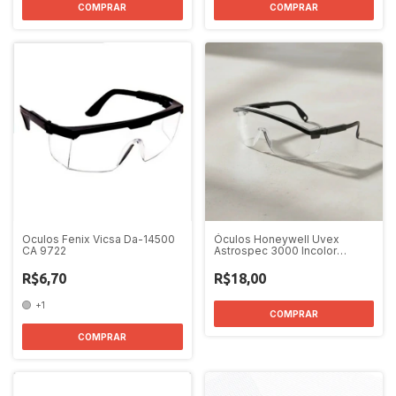
Oculos Fenix Vicsa Da-14500
Óculos Honeywell Uvex
CA 9722
Astrospec 3000 Incolor
Antiembaçante S1359C CA
18828
R$6,70
R$18,00
+1
COMPRAR